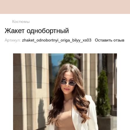
Костюмы
Жакет однобортный
Артикул:
zhaket_odnobortnyi_origa_bilyy_xs03
Оставить отзыв