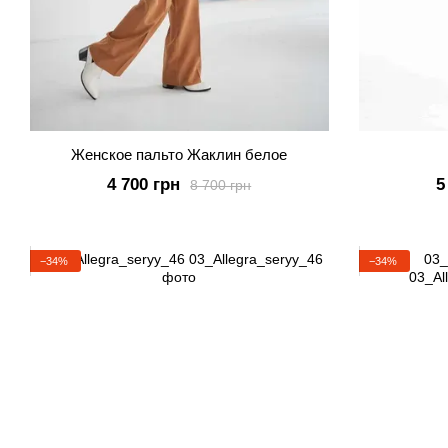
Женское пальто Жаклин белое
4 700 грн
5
8 700 грн
−34%
−34%