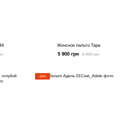
44
Женское пальто Тара
5 900 грн
рн
8 900 грн
−36%