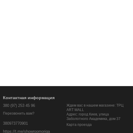
Контактная информация
380 (97) 253 45 96
Ждем вас в нашем магазине: ТРЦ
ART MALL
Перезвонить вам?
Адрес: город Киев, улица
Заболотного Академика, дом 37
380973770901
Карта проезда
https://t.me/showroomoriga