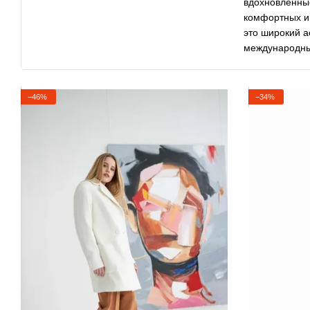
вдохновленны
комфортных и 
это широкий а
международных
−46%
−34%