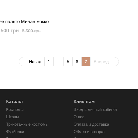
ее пальто Милан мокко
 500 грн
8 500 грн
Назад
1
...
5
6
7
Вперед
Каталог
Клиентам
Костюмы
Вход в личный кабинет
Штаны
О нас
Трикотажные костюмы
Оплата и доставка
Футболки
Обмен и возврат