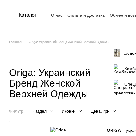
Перейти к основному контенту
Каталог
О нас
Оплата и доставка
Обмен и воз
Контакты
Пользовательское соглашен
Главная
Origa: Украинский Бренд Женской Верхней Одежды
Костю
Комб
Origa: Украинский
Бренд Женской
Спец
Верхней Одежды
Фильтр
Раздел
Иконки
Цена, грн
ORIGA
– укра