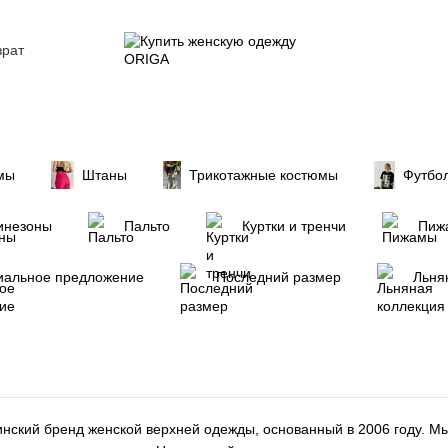
врат
ие
мы
Штаны
Трикотажные костюмы
Футбо
инезоны
Пальто
Куртки и тренчи
Пиж
иальное предложение
Последний размер
Льня
инский бренд женской верхней одежды, основанный в 2006 году. Мы