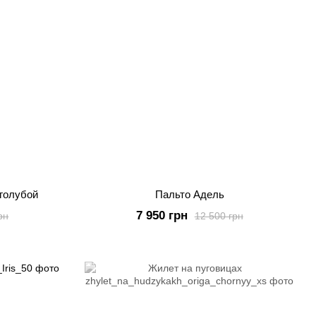
 голубой
Пальто Адель
7 950 грн
рн
12 500 грн