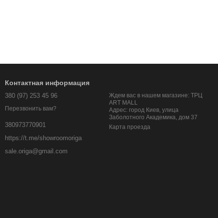
Контактная информация
380 (97) 253 45 96
Ждем вас в нашем магазине: ТРЦ
ART MALL
Перезвонить вам?
Адрес: город Киев, улица
Заболотного Академика, дом 37
380973770901
Карта проезда
https://t.me/showroomoriga
sale.origa@gmail.com