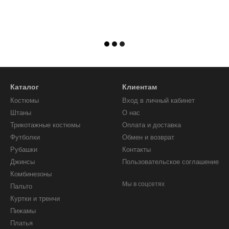
Каталог
Клиентам
Костюмы
Вход в личный кабинет
Штаны
О нас
Трикотажные костюмы
Оплата и доставка
Футболки
Обмен и возврат
Рубашки
Контакты
Джинсы
Пользовательское соглашение
Комбинезоны
Мы в соцсетях
Пальто
Куртки и тренчи
Пижамы
Платья