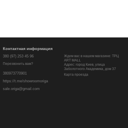
Контактная информация
380 (97) 253 45 96
Ждем вас в нашем магазине: ТРЦ
ART MALL
Перезвонить вам?
Адрес: город Киев, улица
Заболотного Академика, дом 37
380973770901
Карта проезда
https://t.me/showroomoriga
sale.origa@gmail.com