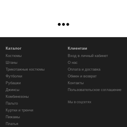
Каталог
Клиентам
Костюмы
Вход в личный кабинет
Штаны
О нас
Трикотажные костюмы
Оплата и доставка
Футболки
Обмен и возврат
Рубашки
Контакты
Джинсы
Пользовательское соглашение
Комбинезоны
Мы в соцсетях
Пальто
Куртки и тренчи
Пижамы
Платья