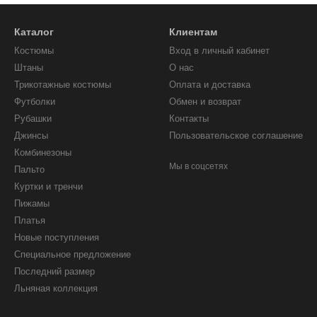
Каталог
Клиентам
Костюмы
Вход в личный кабинет
Штаны
О нас
Трикотажные костюмы
Оплата и доставка
Футболки
Обмен и возврат
Рубашки
Контакты
Джинсы
Пользовательское соглашение
Комбинезоны
Мы в соцсетях
Пальто
Куртки и тренчи
Пижамы
Платья
Новые поступления
Специальное предложение
Последний размер
Льняная коллекция