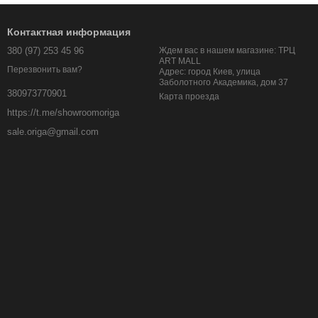
Контактная информация
380 (97) 253 45 96
Ждем вас в нашем магазине: ТРЦ
ART MALL
Перезвонить вам?
Адрес: город Киев, улица
Заболотного Академика, дом 37
380973770901
Карта проезда
https://t.me/showroomoriga
sale.origa@gmail.com