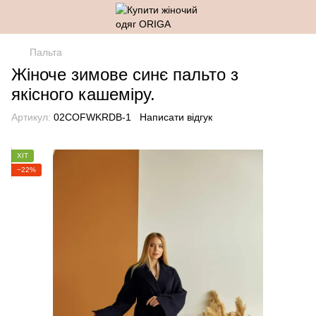
Пальта
Жіноче зимове синє пальто з
якісного кашеміру.
Артикул:
02COFWKRDB-1
Написати відгук
ХІТ
−22%