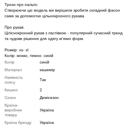
Трохи про пальто:
Створюючи цю модель ми вирішили зробити складний фасон
саме за допомогою цільнокроєного рукава
Про рукав:
Ціліснокроєний рукав з ластівкою - популярний сучасний тренд
та чудове рішення для одягу м'яких форм.
Розмір: xs- xl
Колір: мокко, темно- синій
Колір
синій
Матеріал
кашемір
Наявність
Так
поясу
Кишені
2
Сезон
Демісезон
Країна-
виробник
Україна
товару
Країна бренду
Україна