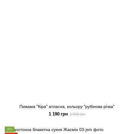
Пижама "Кіра" атласна, кольору "рубінова річка"
1 190 грн
1 900 грн
ХІТ