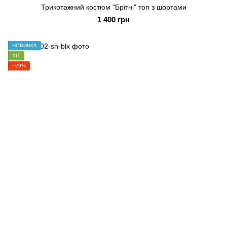
Трикотажний костюм "Брітні" топ з шортами
1 400 грн
НОВИНКА
ХІТ
−29%