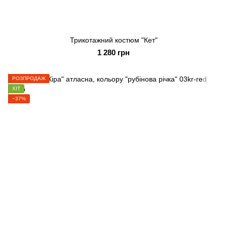
Трикотажний костюм "Кет"
1 280 грн
РОЗПРОДАЖ
ХІТ
−37%