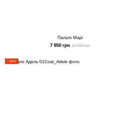
Пальто Марі
7 950 грн
12 500 грн
−36%