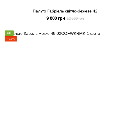
Пальто Габріель світло-бежеве 42
9 800 грн
12 500 грн
ХІТ
−22%