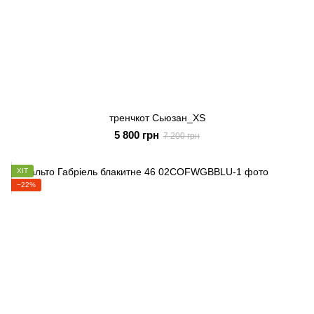
тренчкот Сьюзан_XS
5 800 грн
7 200 грн
ХІТ
−22%