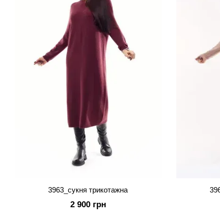
3963_сукня трикотажна
39
2 900 грн