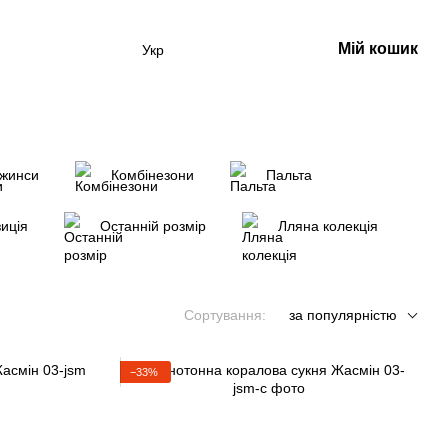
Мій кошик
Укр
жинси
Комбінезони
Пальта
иція
Останній розмір
Лляна колекція
Сортування:
за популярністю
−33%