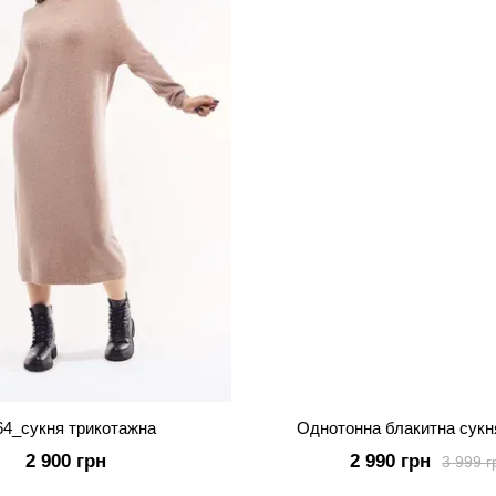
64_сукня трикотажна
Однотонна блакитна сукн
2 900 грн
2 990 грн
3 999 г