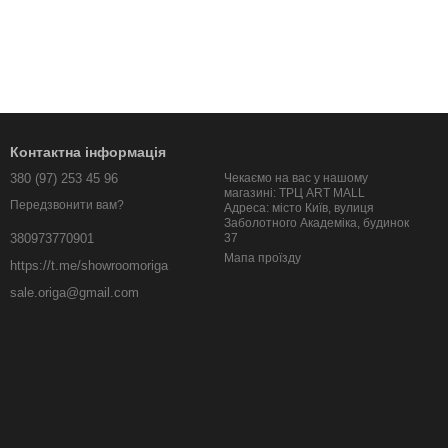
Контактна інформація
380 (97) 253 45 96
Чекаємо на вас у нашому
магазині: ТРЦ ART MALL
Передзвонити вам?
Адреса: місто Київ, вулиця
Заболотного Академіка, будинок
37
380973770901
Мапа проїзду
https://t.me/showroomoriga
sale.origa@gmail.com