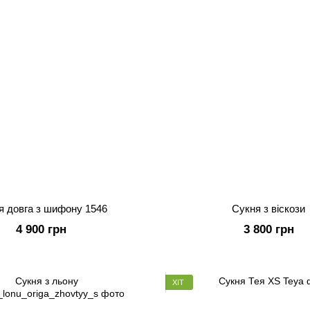
я довга з шифону 1546
Сукня з віскози
4 900 грн
3 800 грн
ХІТ