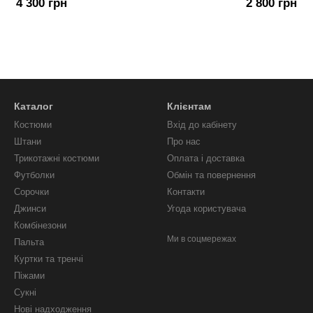
4 300 грн
2 800 грн
Каталог
Клієнтам
Костюми
Вхід до кабінету
Штани
Про нас
Трикотажні костюми
Оплата і доставка
Футболки
Обмін та повернення
Сорочки
Контакти
Джинси
Угода користувача
Комбінезони
Ми в соцмережах
Пальта
Куртки та тренчі
Піжами
Сукні
Нові надходження