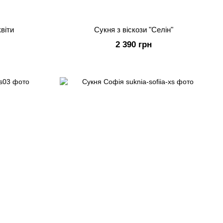
віти
Сукня з віскози "Селін"
2 390 грн