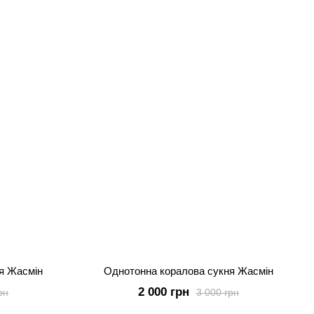
я Жасмін
Однотонна коралова сукня Жасмін
2 000 грн
рн
3 000 грн