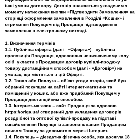
інші умови договору. Договір вважається укладеним з
моменту натискання кнопки «Підтвердити Замовлення» на
сторінці оформлення замовлення в Розділі «Кошик» і
отримання Покупцем від Продавця підтвердження
замовлення в електронному вигляді.
1. Визначення термінів
1.1. Публічна оферта (далі - «Оферта») - публічна
пропозиція Продавця, адресована невизначеному колу
осіб, укласти з Продавцем договір купівлі-продажу
товару дистанційним способом (далі - «Договір») на
умовах, що містяться в цій Оферті.
1.2. Товар або Послуга – об'єкт угоди сторін, який був
обраний покупцем на сайті Інтернет-магазину та
поміщений у кошик, або вже придбаний Покупцем у
Продавця дистанційним способом.
1.3. Інтернет-магазин – сайт Продавця за адресою
https://origa.ua/ створений для укладення договорів
роздрібної та оптової купівлі-продажу на підставі
ознайомлення Покупця із запропонованим Продавцем
описом Товару за допомогою мережі Інтернет.
1.4. Покупець – дієздатна фізична особа, яка досягла 18