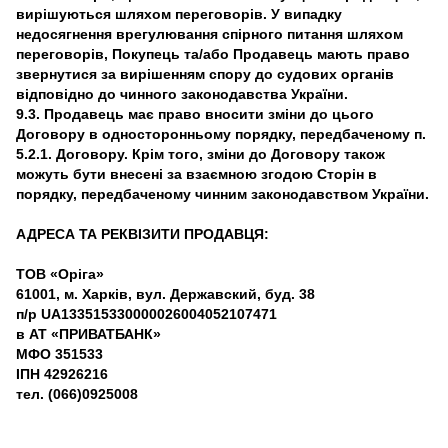
вирішуються шляхом переговорів. У випадку
недосягнення врегулювання спірного питання шляхом
переговорів, Покупець та/або Продавець мають право
звернутися за вирішенням спору до судових органів
відповідно до чинного законодавства України.
9.3. Продавець має право вносити зміни до цього
Договору в односторонньому порядку, передбаченому п.
5.2.1. Договору. Крім того, зміни до Договору також
можуть бути внесені за взаємною згодою Сторін в
порядку, передбаченому чинним законодавством України.
АДРЕСА ТА РЕКВІЗИТИ ПРОДАВЦЯ:
ТОВ «Оріга»
61001, м. Харків, вул. Державский, буд. 38
п/р UA133515330000026004052107471
в АТ «ПРИВАТБАНК»
МФО 351533
ІПН 42926216
тел. (066)0925008