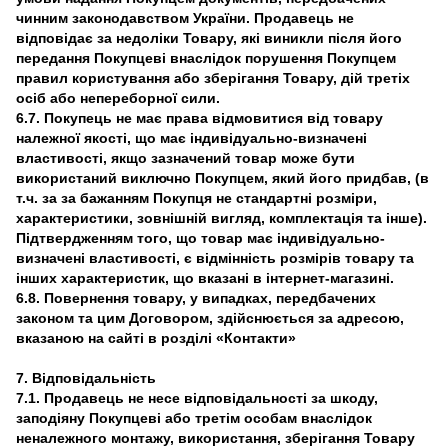
чинним законодавством України. Продавець не
відповідає за недоліки Товару, які виникли після його
передання Покупцеві внаслідок порушення Покупцем
правил користування або зберігання Товару, дій третіх
осіб або непереборної сили.
6.7. Покупець не має права відмовитися від товару
належної якості, що має індивідуально-визначені
властивості, якщо зазначений товар може бути
використаний виключно Покупцем, який його придбав, (в
т.ч. за за бажанням Покупця не стандартні розміри,
характеристики, зовнішній вигляд, комплектація та інше).
Підтвердженням того, що товар має індивідуально-
визначені властивості, є відмінність розмірів товару та
інших характеристик, що вказані в інтернет-магазині.
6.8. Повернення товару, у випадках, передбачених
законом та цим Договором, здійснюється за адресою,
вказаною на сайті в розділі «Контакти»
7. Відповідальність
7.1. Продавець не несе відповідальності за шкоду,
заподіяну Покупцеві або третім особам внаслідок
неналежного монтажу, використання, зберігання Товару