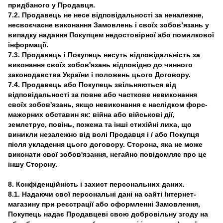
придбаного у Продавця.
7.2. Продавець не несе відповідальності за неналежне,
несвоєчасне виконання Замовлень і своїх зобов’язань у
випадку надання Покупцем недостовірної або помилкової
інформації.
7.3. Продавець і Покупець несуть відповідальність за
виконання своїх зобов'язань відповідно до чинного
законодавства України і положень цього Договору.
7.4. Продавець або Покупець звільняються від
відповідальності за повне або часткове невиконання
своїх зобов'язань, якщо невиконання є наслідком форс-
мажорних обставин як: війна або військові дії,
землетрус, повінь, пожежа та інші стихійні лиха, що
виникли незалежно від волі Продавця і / або Покупця
після укладення цього договору. Сторона, яка не може
виконати свої зобов'язання, негайно повідомляє про це
іншу Сторону.
8. Конфіденційність і захист персональних даних.
8.1. Надаючи свої персональні дані на сайті Інтернет-
магазину при реєстрації або оформленні Замовлення,
Покупець надає Продавцеві свою добровільну згоду на