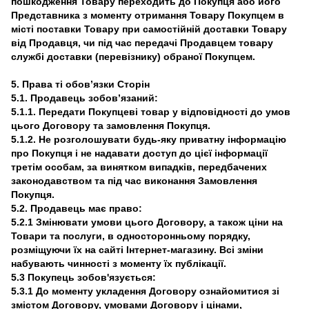
пошкодження Товару переходить до Покупця або його
Представника з моменту отримання Товару Покупцем в
місті поставки Товару при самостійній доставки Товару
від Продавця, чи під час передачі Продавцем товару
службі доставки (перевізнику) обраної Покупцем.
5. Права ті обов’язки Сторін
5.1. Продавець зобов’язаний:
5.1.1. Передати Покупцеві товар у відповідності до умов
цього Договору та замовлення Покупця.
5.1.2. Не розголошувати будь-яку приватну інформацію
про Покупця і не надавати доступ до цієї інформації
третім особам, за винятком випадків, передбачених
законодавством та під час виконання Замовлення
Покупця.
5.2. Продавець має право:
5.2.1 Змінювати умови цього Договору, а також ціни на
Товари та послуги, в односторонньому порядку,
розміщуючи їх на сайті Інтернет-магазину. Всі зміни
набувають чинності з моменту їх публікації.
5.3 Покупець зобов'язується:
5.3.1 До моменту укладення Договору ознайомитися зі
змістом Договору, умовами Договору і цінами,