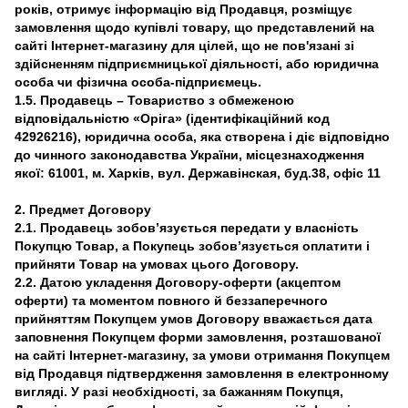
років, отримує інформацію від Продавця, розміщує
замовлення щодо купівлі товару, що представлений на
сайті Інтернет-магазину для цілей, що не пов'язані зі
здійсненням підприємницької діяльності, або юридична
особа чи фізична особа-підприємець.
1.5. Продавець – Товариство з обмеженою
відповідальністю «Оріга» (ідентифікаційний код
42926216), юридична особа, яка створена і діє відповідно
до чинного законодавства України, місцезнаходження
якої: 61001, м. Харків, вул. Державінская, буд.38, офіс 11
2. Предмет Договору
2.1. Продавець зобов’язується передати у власність
Покупцю Товар, а Покупець зобов’язується оплатити і
прийняти Товар на умовах цього Договору.
2.2. Датою укладення Договору-оферти (акцептом
оферти) та моментом повного й беззаперечного
прийняттям Покупцем умов Договору вважається дата
заповнення Покупцем форми замовлення, розташованої
на сайті Інтернет-магазину, за умови отримання Покупцем
від Продавця підтвердження замовлення в електронному
вигляді. У разі необхідності, за бажанням Покупця,