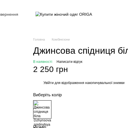
овернення
Головна
Комбінезони
Джинсова спідниця бі
В наявності
Написати відгук
2 250 грн
Увійти
для відображення накопичувальної знижки
%
Виберіть колір
Розмір