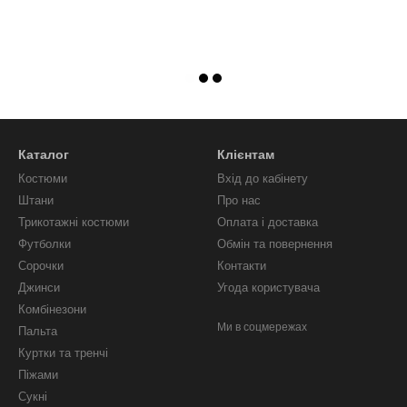
Каталог
Клієнтам
Костюми
Вхід до кабінету
Штани
Про нас
Трикотажні костюми
Оплата і доставка
Футболки
Обмін та повернення
Сорочки
Контакти
Джинси
Угода користувача
Комбінезони
Ми в соцмережах
Пальта
Куртки та тренчі
Піжами
Сукні