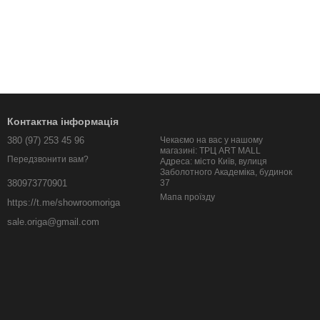
Контактна інформація
380 (97) 253 45 96
Чекаємо на вас у нашому
магазині: ТРЦ ART MALL
Передзвонити вам?
Адреса: місто Київ, вулиця
Заболотного Академіка, будинок
37
380973770901
Мапа проїзду
https://t.me/showroomoriga
sale.origa@gmail.com