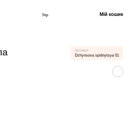
Мій кошик
Укр
ла
Артикул
Dzhynsova spidnytsya 01