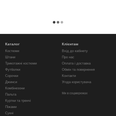
Каталог
Клієнтам
Костюми
Вхід до кабінету
Штани
Про нас
Трикотажні костюми
Оплата і доставка
Футболки
Обмін та повернення
Сорочки
Контакти
Джинси
Угода користувача
Комбінезони
Ми в соцмережах
Пальта
Куртки та тренчі
Піжами
Сукні