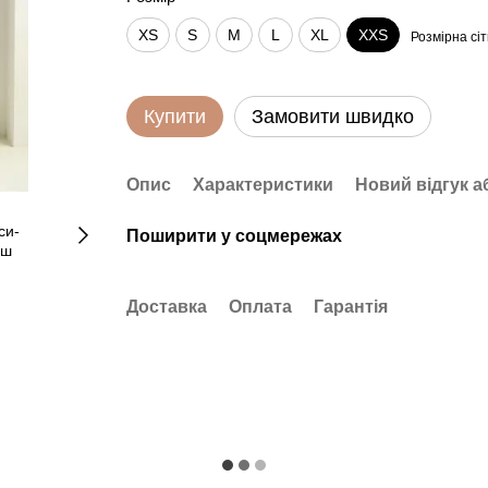
XS
S
M
L
XL
XXS
Розмірна сіт
Купити
Замовити швидко
Опис
Характеристики
Новий відгук а
Поширити у соцмережах
Доставка
Оплата
Гарантія