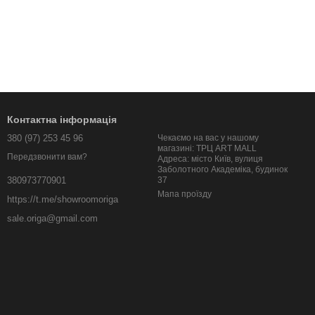
Контактна інформація
380 (97) 253 45 96
Чекаємо на вас у нашому
магазині: ТРЦ ART MALL
Передзвонити вам?
Адреса: місто Київ, вулиця
Заболотного Академіка, будинок
37
380973770901
Мапа проїзду
https://t.me/showroomoriga
sale.origa@gmail.com