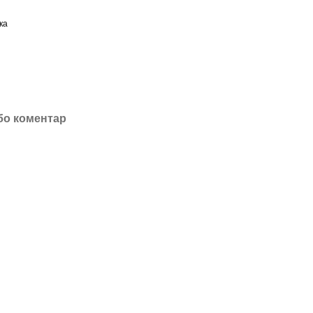
ка
бо коментар