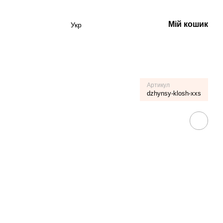
Мій кошик
Укр
Артикул
dzhynsy-klosh-xxs