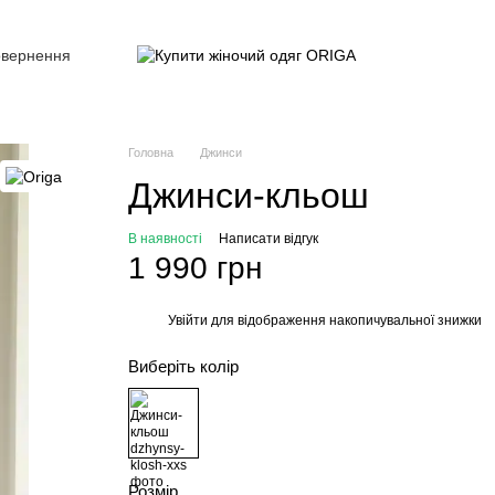
овернення
Головна
Джинси
Джинси-кльош
В наявності
Написати відгук
1 990 грн
Увійти
для відображення накопичувальної знижки
%
Виберіть колір
Розмір