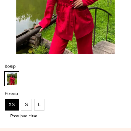
Колір
Розмір
XS
S
L
Розмірна сітка