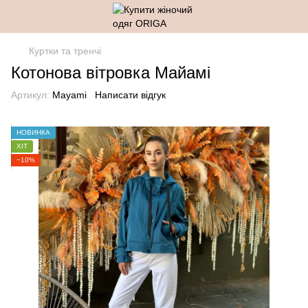
Куртки та тренчі
Котонова вітровка Майамі
Артикул:
Mayami
Написати відгук
НОВИНКА
ХІТ
−10%